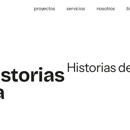
proyectos
servicios
nosotros
b
Historias d
storias
a