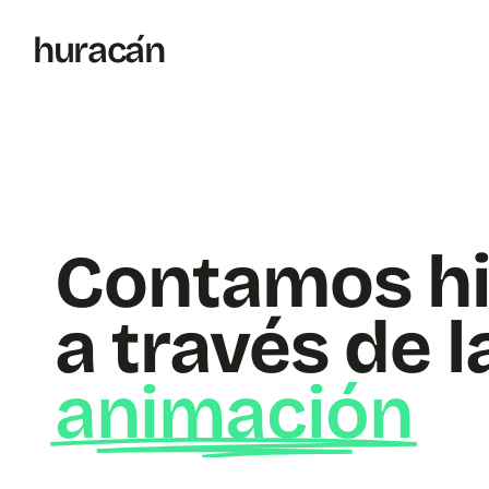
h
uraca
´
n
Contamos hi
a través de l
animación