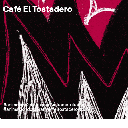
Café El Tostadero
#animacion2d #animacionframetoframe
#animacioncorporativa #eltostadero #café