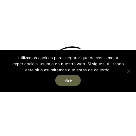
Utilizamos cookies para asegurar que damos la mejor
experiencia al usuario en nuestra web. Si sigues utilizando
este sitio asumiremos que estás de acuerdo.
Vale
¿Tienes
Ponte en contacto con nosotros,
estaremos encantados de escuchar tus
ideas :)