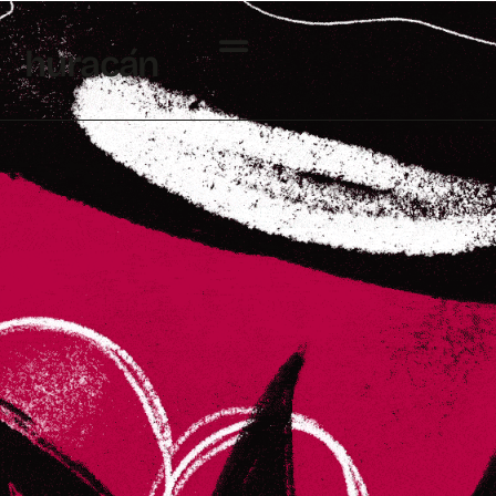
h
uraca
´
n