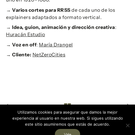
→ Varios cortes
para RRSS
de cada uno de los
explainers adaptados a formato vertical.
→ Idea, guion, animación y dirección creativa
:
Huracán Estudio
→ Voz en off
:
María Drangel
→ Cliente:
NetZeroCities
Utilizamos cookies para asegurar que damos la mejor
experiencia al usuario en nuestra web. Si sigues utilizando
este sitio asumiremos que estás de acuerdo.
Vale