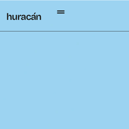
h
uraca
´
n