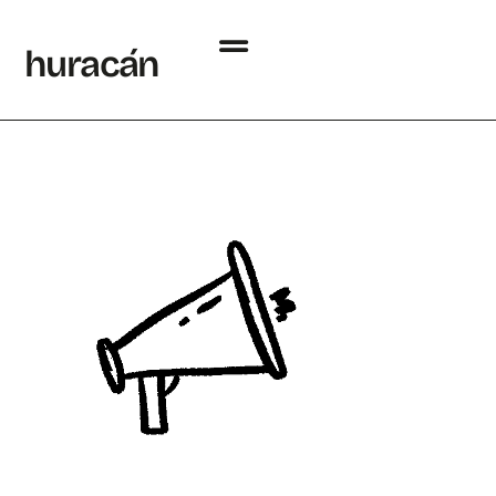
h
uraca
´
n