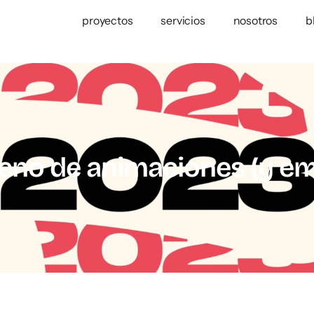
proyectos
servicios
nosotros
b
leno de animaciones (y e