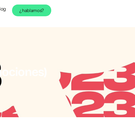
log
¿hablamos?
mociones)