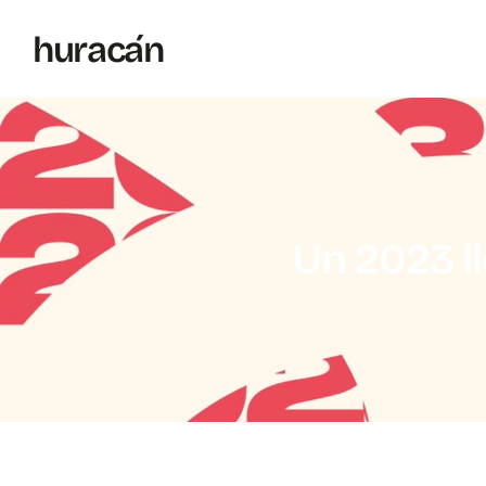
h
uraca
´
n
Un 2023 l