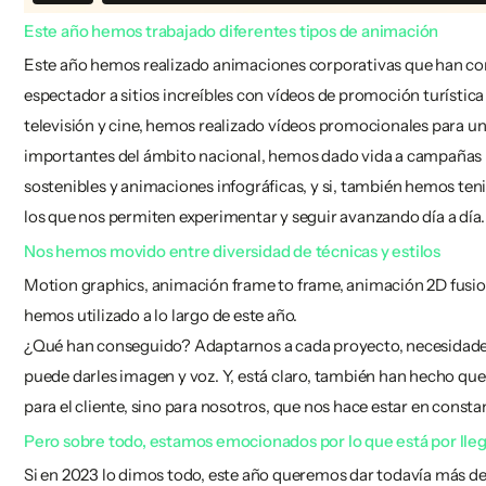
Este año hemos trabajado diferentes tipos de animación
Este año hemos realizado animaciones corporativas que han co
espectador a sitios increíbles con vídeos de promoción turística
televisión y cine, hemos realizado vídeos promocionales para un
importantes del ámbito nacional, hemos dado vida a campañas 
sostenibles y animaciones infográficas, y si, también hemos te
los que nos permiten experimentar y seguir avanzando día a día.
Nos hemos movido entre diversidad de técnicas y estilos
Motion graphics, animación frame to frame, animación 2D fusio
hemos utilizado a lo largo de este año.
¿Qué han conseguido? Adaptarnos a cada proyecto, necesidades 
puede darles imagen y voz. Y, está claro, también han hecho que 
para el cliente, sino para nosotros, que nos hace estar en const
Pero sobre todo, estamos emocionados por lo que está por lle
Si en 2023 lo dimos todo, este año queremos dar todavía más 