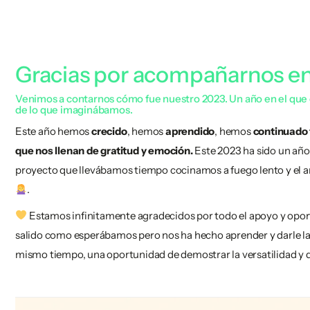
Gracias por acompañarnos en
Venimos a contarnos cómo fue nuestro 2023. Un año en el qu
de lo que imaginábamos.
Este año hemos
crecido
, hemos
aprendido
, hemos
continuado
que nos llenan de gratitud y emoción.
Este 2023 ha sido un año
proyecto que llevábamos tiempo cocinamos a fuego lento y el añ
.
Estamos infinitamente agradecidos por todo el apoyo y oport
salido como esperábamos pero nos ha hecho aprender y darle la vu
mismo tiempo, una oportunidad de demostrar la versatilidad y di