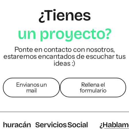
¿Tienes
u
n
p
r
o
y
e
c
t
o
?
Ponte en contacto con nosotros,
estaremos encantados de escuchar tus
ideas :)
Envianos un
Rellena el
mail
formulario
huracán
Servicios
Social
¿Hablam