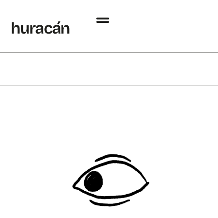
h
uraca
´
n