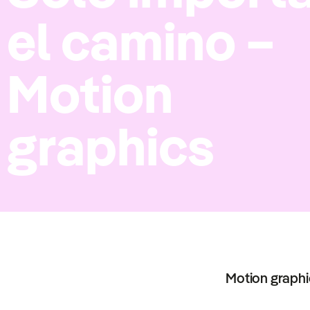
el camino –
Motion
graphics
Motion graphi