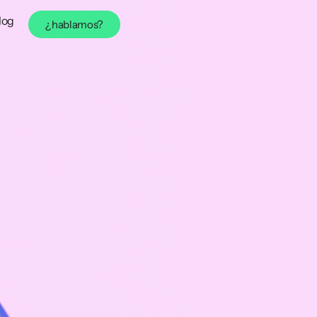
log
¿hablamos?