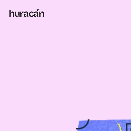
h
uraca
´
n