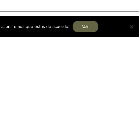
tio asumiremos que estás de acuerdo.
Vale
a?