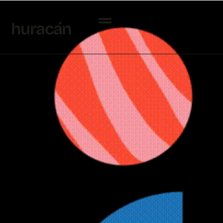
h
uraca
´
n