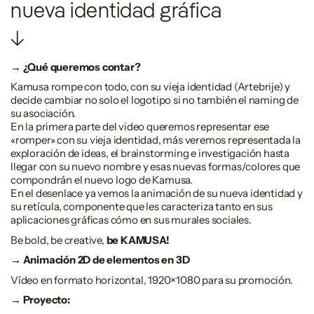
nueva identidad gráfica
↓
→ ¿Qué queremos contar?
Kamusa rompe con todo, con su vieja identidad (Artebrije) y
decide cambiar no solo el logotipo si no también el naming de
su asociación.
En la primera parte del video queremos representar ese
«romper» con su vieja identidad, más veremos representada la
exploración de ideas, el brainstorming e investigación hasta
llegar con su nuevo nombre y esas nuevas formas/colores que
compondrán el nuevo logo de Kamusa.
En el desenlace ya vemos la animación de su nueva identidad y
su retícula, componente que les caracteriza tanto en sus
aplicaciones gráficas cómo en sus murales sociales.
Be bold, be creative,
be KAMUSA!
→ Animación 2D de elementos en 3D
Vídeo en formato horizontal, 1920×1080 para su promoción.
→ Proyecto: